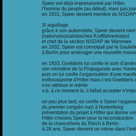
Speer est déjà impressionné par Hitler,
l'homme du peuple (au début), mais pas pa
en 1931, Speer devient membre du NSDAP
3/ aiguillage
grâce à son automobile, Speer devient m
(nationalsozialistisches Kraftfahrerkorps)
et chef de la section NSDAP de Wannsee
en 1932, Speer est convoqué par le Gaulei
à Berlin pour aménager une nouvelle maison
en 1933, Goebbels lui confie le soin d'amé
son ministère de la Propagande avec Hank
puis on lui confie l'organisation d'une man
enthousiasme d'Hitler mais c'est Goebbels 
s'en attribue le mérite
n.b. à ce moment là, il fallait accepter n'impo
un peu plus tard, on confie à Speer l'organi
du premier congrès nazi à Nuremberg
présentation du projet à Hitler qui donne so
Hitler choisira Speer pour la reconstruction
de la chancellerie du Reich à Berlin
à 28 ans, Speer devient un intime dans l'en