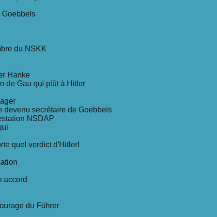
r Goebbels
embre du NSKK
ter Hanke
 de Gau qui plût à Hitler
nager
e devenu secrétaire de Goebbels
ifestation NSDAP
qui
rte quel verdict d'Hitler!
sation
n accord
tourage du Führer