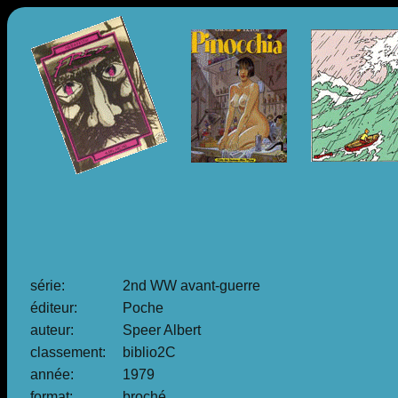
série:
2nd WW avant-guerre
éditeur:
Poche
auteur:
Speer Albert
classement:
biblio2C
année:
1979
format:
broché