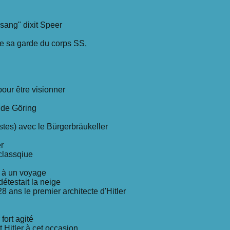
 sang" dixit Speer
de sa garde du corps SS,
pour être visionner
e de Göring
istes) avec le Bürgerbräukeller
er
-classqiue
t à un voyage
étestait la neige
8 ans le premier architecte d'Hitler
fort agité
 Hitler à cet occasion