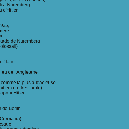
rti à Nuremberg
 d'Hitler,
1935,
 mère
on
 stade de Nuremberg
olossal!)
l'Italie
lieu de l'Angleterre
on comme la plus audacieuse
it encore très faible)
onpour Hitler
n de Berlin
 (Germania)
tesque