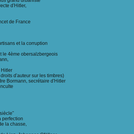
lus grand urbaniste
ecte d'Hitler,
ncet de France
rtisans et la corruption
nt le 4ème obersalzbergeois
ann,
Hitler
droits d'auteur sur les timbres)
re Bormann, secrétaire d'Hitler
inculte
siècle"
a perfection
de la chasse,