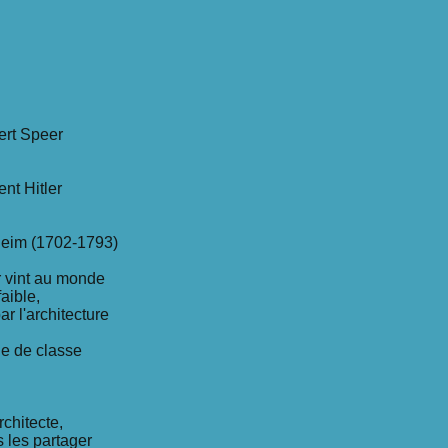
ert Speer
nt Hitler
eim (1702-1793)
r vint au monde
aible,
ar l'architecture
e de classe
chitecte,
s les partager