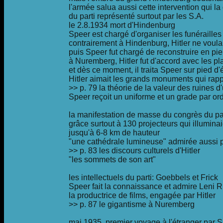
l'armée salua aussi cette intervention qui l
du parti représenté surtout par les S.A.
le 2.8.1934 mort d'Hindenburg
Speer est chargé d'organiser les funérailles
contrairement à Hindenburg, Hitler ne voulai
puis Speer fut chargé de reconstruire en pi
à Nuremberg, Hitler fut d'accord avec les p
et dès ce moment, il traita Speer sur pied d'é
Hitler aimait les grands monuments qui rapp
>> p. 79 la théorie de la valeur des ruines d'
Speer reçoit un uniforme et un grade par ord
la manifestation de masse du congrès du par
grâce surtout à 130 projecteurs qui illuminaie
jusqu'à 6-8 km de hauteur
"une cathédrale lumineuse" admirée aussi
>> p. 83 les discours culturels d'Hitler
"les sommets de son art"
les intellectuels du parti: Goebbels et Frick
Speer fait la connaissance et admire Leni R
la productrice de films, engagée par Hitler
>> p. 87 le gigantisme à Nuremberg
mai 1935, premier voyage à l'étranger par Sp