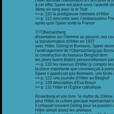
Hitler admirait Haussmann à Paris pour le p
à cet effet, Speer est placé sous l'autorité dir
3ème en rang avec le dr Todt
>> p. 110 la prodigieuse mémoire d'Hitler
>> p. 112 rencontre avec l'ambassadeur Po
après quoi Speer visite la France
7/ l'Obersalzberg
dissertation sur l'homme au pouvoir, ses cou
la transformation d'Hitler en 1937
avec Hitler, Göring et Bormann, Speer devi
l'aménagement de l'Obersalzberg par Borm
la construction du fastueux Berghof dont
les plans furent établis personnellement par 
>> p. 120 les revenus d'Hitler (y compris les 
la place importante que commençait à prend
Speer n'appréciait pas Bormann, une brute 
>> p. 122 une journée d'Hitler au Berghof
>> p. 128 description d'Eva Braun
>> p. 131 Hitler et l'Eglise catholique
Rosenberg et son livre "le mythe du 20ème 
pour Hitler, la culture grecque représentait l
il critiquait souvent Göring pour sa passion 
Hitler aimait assez les animaux