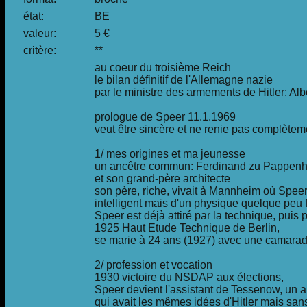
état:
BE
valeur:
5 €
critère:
**
au coeur du troisième Reich
le bilan définitif de l'Allemagne nazie
par le ministre des armements de Hitler: Alb
prologue de Speer 11.1.1969
veut être sincère et ne renie pas complèteme
1/ mes origines et ma jeunesse
un ancêtre commun: Ferdinand zu Pappenh
et son grand-père architecte
son père, riche, vivait à Mannheim où Spee
intelligent mais d'un physique quelque peu f
Speer est déjà attiré par la technique, puis p
1925 Haut Etude Technique de Berlin,
se marie à 24 ans (1927) avec une camarad
2/ profession et vocation
1930 victoire du NSDAP aux élections,
Speer devient l'assistant de Tessenow, un ar
qui avait les mêmes idées d'Hitler mais san