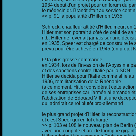
1934 début d'un projet pour un forum du pa
le médecin dr. Brandt était au service continu
>> p. 91 la popularité d'Hitler en 1935
Schreck, chauffeur attitré d'Hitler, meurt en 
Hitler met son portrait à côté de celui de sa
n.b. Hitler ne revenait jamais sur une décisi
en 1935, Speer est chargé de construire le
prévu pour être achevé en 1945 (un projet K
6/ la plus grosse commande
en 1934, lors de l'invasion de l'Abyssinie par 
et des sanctions contre l'Italie par la SDN,
Hitler se décida pour l'Italie comme allié au 
1936, remilitarisation de la Rhénanie
(à ce moment, Hitler considérait cette acti
de ses entreprises car l'armée allemande éta
l'abdication de Edouard VIII fut une décepti
qui admirait ce roi plutôt pro-allemand
le plus grand projet d'Hitler, la reconstructio
et c'est Speer qui en fut chargé
>> p. 103 et 108 le nouveau plan de Berlin
avec une coupole et arc de triomphe gigan