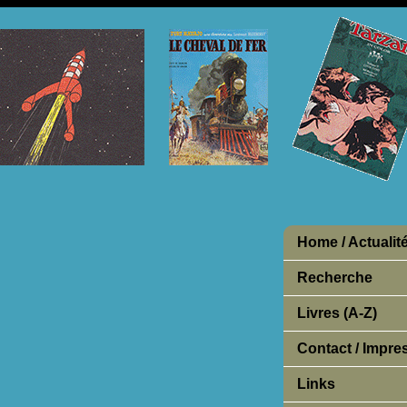
Home / Actualit
Recherche
Livres (A-Z)
Contact / Impr
Links