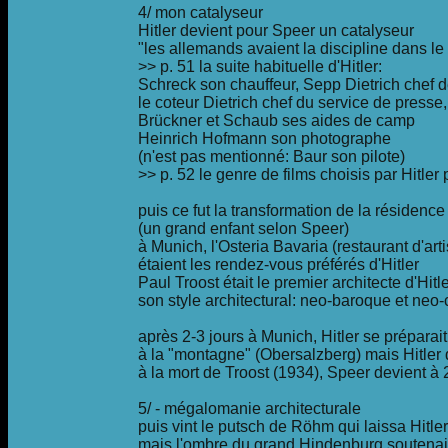
4/ mon catalyseur
Hitler devient pour Speer un catalyseur
"les allemands avaient la discipline dans le
>> p. 51 la suite habituelle d'Hitler:
Schreck son chauffeur, Sepp Dietrich chef 
le coteur Dietrich chef du service de presse,
Brückner et Schaub ses aides de camp
Heinrich Hofmann son photographe
(n'est pas mentionné: Baur son pilote)
>> p. 52 le genre de films choisis par Hitler 
puis ce fut la transformation de la résidenc
(un grand enfant selon Speer)
à Munich, l'Osteria Bavaria (restaurant d'art
étaient les rendez-vous préférés d'Hitler
Paul Troost était le premier architecte d'Hitl
son style architectural: neo-baroque et neo
après 2-3 jours à Munich, Hitler se préparai
à la "montagne" (Obersalzberg) mais Hitler d
à la mort de Troost (1934), Speer devient à 2
5/ - mégalomanie architecturale
puis vint le putsch de Röhm qui laissa Hitler 
mais l'ombre du grand Hindenburg soutenait