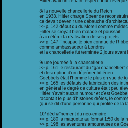
Hitler avait un certain respect pour l'évêqu
8/ la nouvelle chancellerie du Reich
en 1938, Hitler charge Speer de reconstruire
ce devait devenir une débauche d'architect
>> p. 142 début du dr. Morell comme médeci
Hitler se croyait bien malade et poussait
à accélérer la réalisation de ses projets
>> p. 147 l'incapacité bien connue de Ribb
comme ambassadeur à Londres
et la chancellerie fut terminée 2 jours avant 
9/ une journée à la chancellerie
>> p. 161 le restaurant du "gai chancellier" 
et description d'un déjeûner hitlérien
Goebbels était l'homme le plus en vue de to
>> p. 165 les défauts de fabrication des intim
en général le degré de culture était peu éle
Hitler n'avait aucun humour et c'est Goebbe
racontait le plus d'histoires drôles, le co
(qui se dit d'une personne qui profite de la 
10/ déchaînement du neo-empire
>> p. 180 la maquette au format 1:50 de la n
>> p. 198 les aventures amoureuses de Go