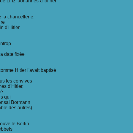
e de Linz, Johannes Gföllner
 la chancellerie,
ure
n d'Hitler
entrop
la date fixée
comme Hitler l'avait baptisé
us les convives
es d'Hitler,
vé
ls qui
mmensal Bormann
table des autres)
ouvelle Berlin
ebbels