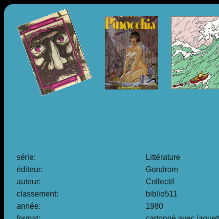
série:
Littérature
éditeur:
Gondrom
auteur:
Collectif
classement:
biblio511
année:
1980
format:
cartonné avec jaquet