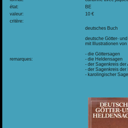
état:
BE
valeur:
10 €
critère:
deutsches Buch
deutsche Götter- un
mit Illustrationen v
- die Göttersagen
remarques:
- die Heldensagen
- der Sagenkreis de
- der Sagenkreis der
- karolingischer Sag