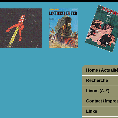
Home / Actualit
Recherche
Livres (A-Z)
Contact / Impr
Links