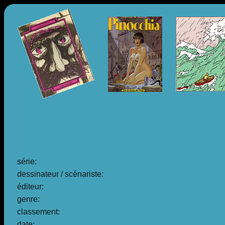
série:
dessinateur / scénariste:
éditeur:
genre:
classement:
date: