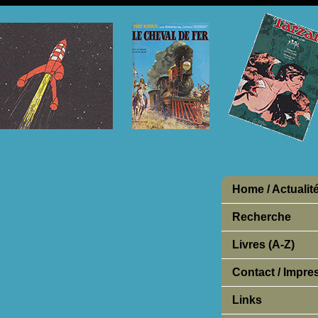
Home / Actualit
Recherche
Livres (A-Z)
Contact / Impr
Links