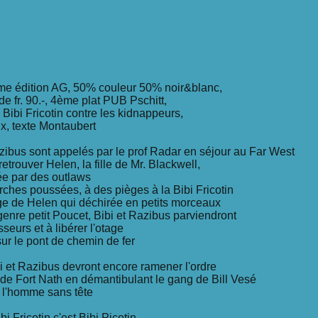
me édition AG, 50% couleur 50% noir&blanc,
de fr. 90.-, 4ème plat PUB Pschitt,
8 Bibi Fricotin contre les kidnappeurs,
oix, texte Montaubert
azibus sont appelés par le prof Radar en séjour au Far West
 retrouver Helen, la fille de Mr. Blackwell,
ée par des outlaws
rches poussées, à des pièges à la Bibi Fricotin
uge de Helen qui déchirée en petits morceaux
genre petit Poucet, Bibi et Razibus parviendront
sseurs et à libérer l'otage
sur le pont de chemin de fer
i et Razibus devront encore ramener l'ordre
é de Fort Nath en démantibulant le gang de Bill Vesé
e l'homme sans tête
bi Fricotin c'est Bibi Picotin,