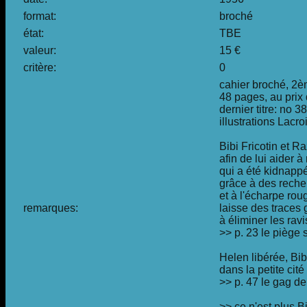
format:
broché
état:
TBE
valeur:
15 €
critère:
0
cahier broché, 2è
48 pages, au prix 
dernier titre: no 3
illustrations Lacr
Bibi Fricotin et R
afin de lui aider à
qui a été kidnapp
grâce à des reche
et à l'écharpe ro
remarques:
laisse des traces 
à éliminer les ravi
>> p. 23 le piège 
Helen libérée, Bib
dans la petite cit
>> p. 47 le gag d
>> ce n'est plus Bi