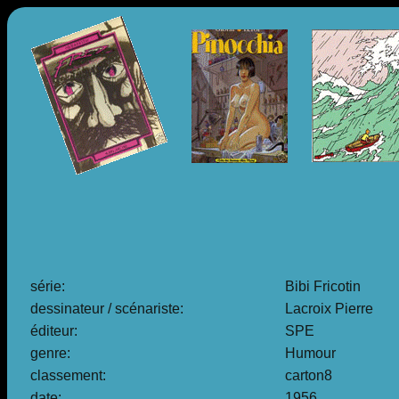
série:
Bibi Fricotin
dessinateur / scénariste:
Lacroix Pierre
éditeur:
SPE
genre:
Humour
classement:
carton8
date:
1956