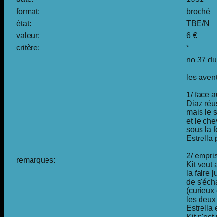
format:
broché
état:
TBE/N
valeur:
6 €
critère:
*
no 37 du
les avent
1/ face a
Diaz réus
mais le s
et le che
sous la 
Estrella 
2/ empri
remarques:
Kit veut 
la faire 
de s'écha
(curieux
les deux
Estrella 
Kit n'es