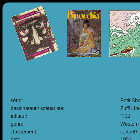
série:
Petit Sher
dessinateur / scénariste:
Zuffi Lin
éditeur:
P.E.I.
genre:
Western
classement:
carton9
date:
1951