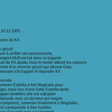
 10.12.1951
ures de Kit
u grizzli
sit à arrêter ses poursuivants,
ergent Muff est tué dans la bagarre
val de Kit abattu mais le destin attend les espions
forme d'un énorme grizzli qui dévore Diaz,
pouvant s'échapper et rejoindre Kit
sonnée
amener Estrella à fort Waghalla pour
juger, mais lors d'une halte Estrella tente
pper toutefois elle est rattrapée
 épisode avec un docteur qui soigne
 compères), ramenée finalement à Waghalla,
est condamnée à être fusillée,
t pas d'accord avec ce jugement