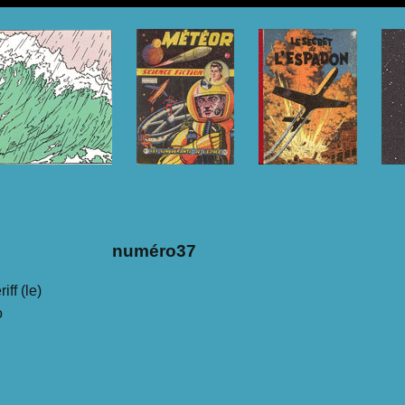
numéro37
iff (le)
o