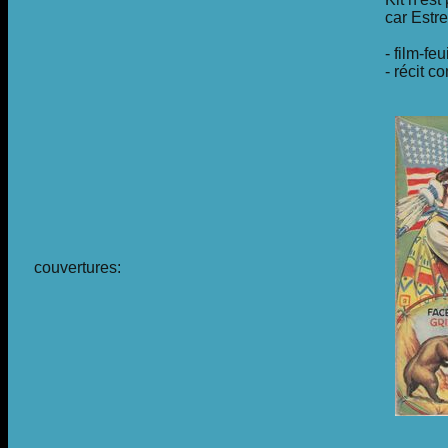
car Estre
- film-fe
- récit co
couvertures: