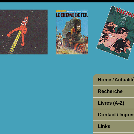
Home / Actualit
Recherche
Livres (A-Z)
Contact / Impr
Links