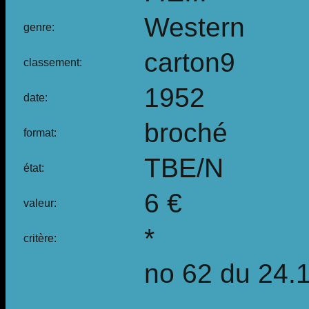
Western
genre:
carton9
classement:
1952
date:
broché
format:
TBE/N
état:
6 €
valeur:
*
critère:
no 62 du 24.