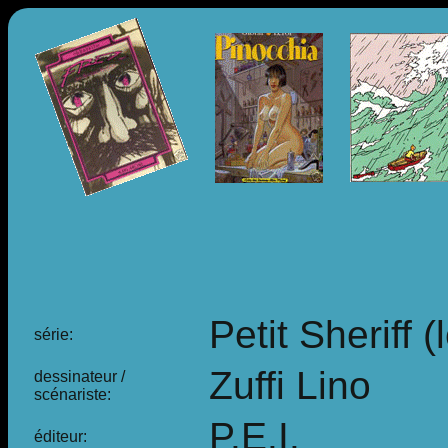
Petit Sheriff (
série:
Zuffi Lino
dessinateur /
scénariste:
P.E.I.
éditeur: