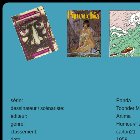
série:
Panda
dessinateur / scénariste:
Toonder M
éditeur:
Artima
genre:
Humour/Fa
classement:
carton21
date:
1959