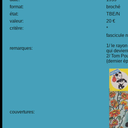
format:
broché
état:
TBE/N
valeur:
20 €
critère:
*
fascicule 
1/ le rayo
remarques:
qui devien
2/ Tom Pou
(dernier é
couvertures: